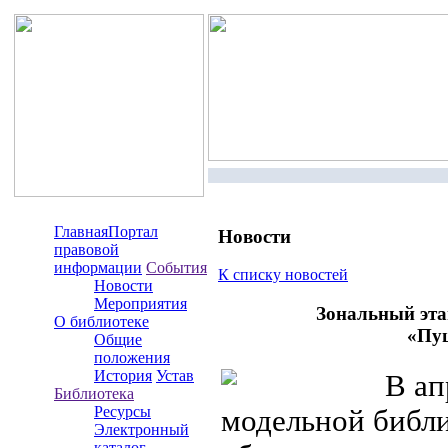
Главная
Портал
Новости
правовой
информации
События
К списку новостей
Новости
Мероприятия
Зональный эта
О библиотеке
«Пу
Общие
положения
История
Устав
В апр
Библиотека
Ресурсы
модельной библи
Электронный
каталог