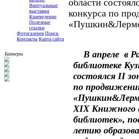
области состоялс
Виртуальные
конкурса по пр
выставки
Краеведение
«Пушкин&Лермо
Полезные
ссылки
Фотогалерея
Поиск
Контакты
Карта сайта
В апреле в Р
Баннеры
библиотеке Куз
состоялся II з
по продвижени
«Пушкин&Лермо
XIX Книжного
библиотек», по
летию образова